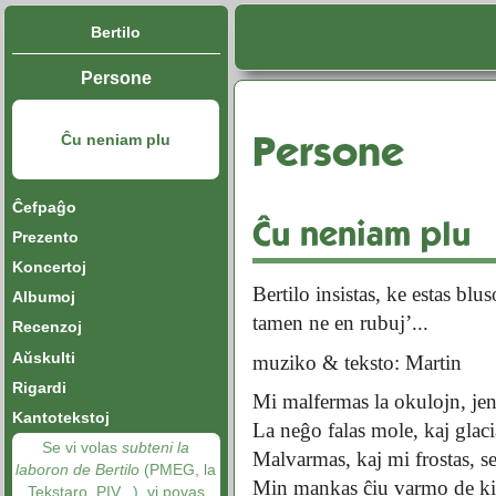
Bertilo
Persone
Persone
Ĉu neniam plu
Ĉefpaĝo
Ĉu neniam plu
Prezento
Koncertoj
Bertilo insistas, ke estas blus
Albumoj
tamen ne en rubuj’...
Recenzoj
Aŭskulti
muziko & teksto: Martin
Rigardi
Mi malfermas la okulojn, je
Kantotekstoj
La neĝo falas mole, kaj glaci
Se vi volas
subteni la
Malvarmas, kaj mi frostas, s
laboron de Bertilo
(PMEG, la
Min mankas ĉiu varmo de kia
Tekstaro, PIV...), vi povas