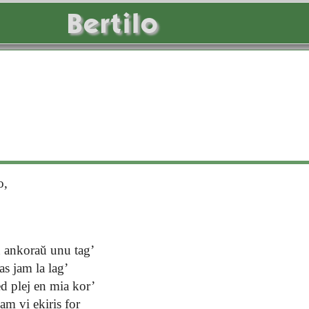
Bertilo
o,
n ankoraŭ unu tag’
as jam la lag’
ed plej en mia kor’
m vi ekiris for