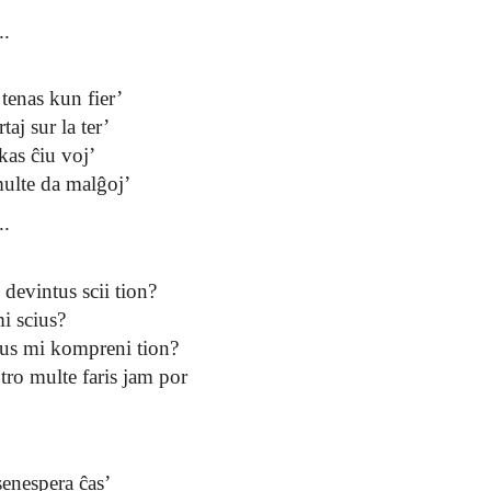
..
 tenas kun fier’
aj sur la ter’
kas ĉiu voj’
 multe da malĝoj’
..
 devintus scii tion?
mi scius?
evus mi kompreni tion?
 tro multe faris jam por
enespera ĉas’