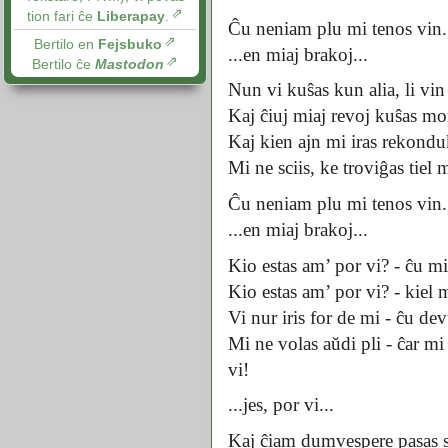
tion fari ĉe
Liberapay
.
Ĉu neniam plu mi tenos vin.
Bertilo en
Fejsbuko
...en miaj brakoj...
Bertilo ĉe
Mastodon
Nun vi kuŝas kun alia, li vin
Kaj ĉiuj miaj revoj kuŝas mort
Kaj kien ajn mi iras rekondu
Mi ne sciis, ke troviĝas tiel
Ĉu neniam plu mi tenos vin.
...en miaj brakoj...
Kio estas am’ por vi? - ĉu mi
Kio estas am’ por vi? - kiel 
Vi nur iris for de mi - ĉu d
Mi ne volas aŭdi pli - ĉar mi
vi!
...jes, por vi...
Kaj ĉiam dumvespere pasas s