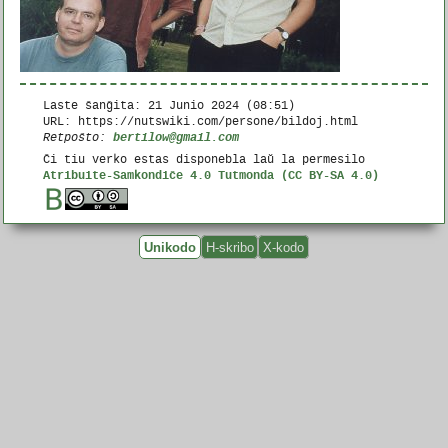
Laste ŝanĝita:
21 Junio 2024 (08:51)
URL: https://nutswiki.com/persone/bildoj.html
bertilow@gmail.com
Retpoŝto:
Ĉi tiu verko estas disponebla laŭ la permesilo
Atribuite-Samkondiĉe 4.0 Tutmonda (CC BY-SA 4.0)
Unikodo
H-skribo
X-kodo