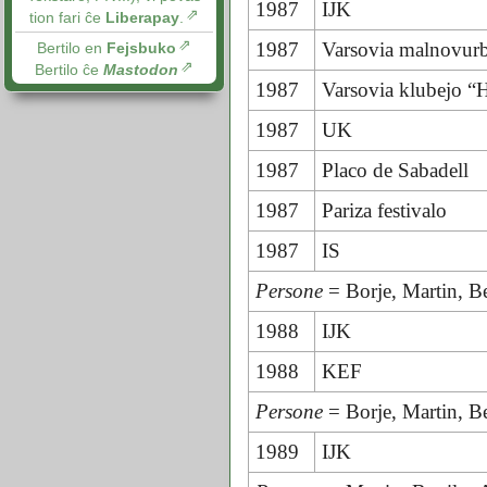
1987
IJK
tion fari ĉe
Liberapay
.
1987
Varsovia malnovurb
Bertilo en
Fejsbuko
Bertilo ĉe
Mastodon
1987
Varsovia klubejo 
1987
UK
1987
Placo de Sabadell
1987
Pariza festivalo
1987
IS
Persone
= Borje, Martin, Be
1988
IJK
1988
KEF
Persone
= Borje, Martin, Be
1989
IJK