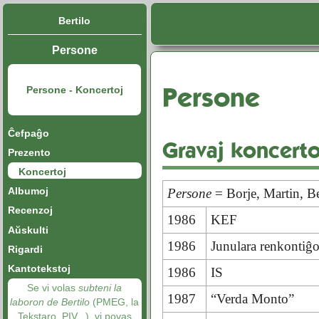
Bertilo
Persone
Persone
Persone - Koncertoj
Ĉefpaĝo
Gravaj koncerto
Prezento
Koncertoj
Albumoj
Persone
= Borje, Martin, Be
Recenzoj
1986
KEF
Aŭskulti
1986
Junulara renkontiĝ
Rigardi
Kantotekstoj
1986
IS
Se vi volas
subteni la
1987
“Verda Monto”
laboron de Bertilo
(PMEG, la
Tekstaro, PIV...), vi povas