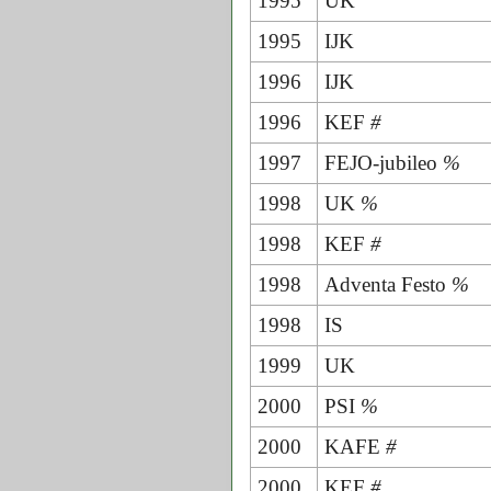
1995
UK
1995
IJK
1996
IJK
1996
KEF
#
1997
FEJO-jubileo
%
1998
UK
%
1998
KEF
#
1998
Adventa Festo
%
1998
IS
1999
UK
2000
PSI
%
2000
KAFE
#
2000
KEF
#