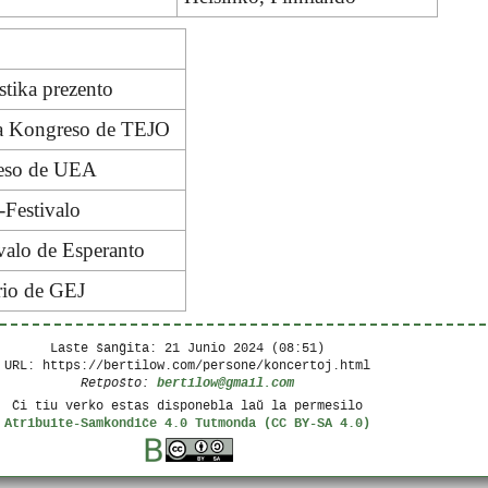
ustika prezento
ra Kongreso de TEJO
reso de UEA
-Festivalo
ivalo de Esperanto
rio de GEJ
Laste ŝanĝita:
21 Junio 2024 (08:51)
URL: https://bertilow.com/persone/koncertoj.html
bertilow@gmail.com
Retpoŝto:
Ĉi tiu verko estas disponebla laŭ la permesilo
Atribuite-Samkondiĉe 4.0 Tutmonda (CC BY-SA 4.0)