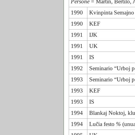
Persone
= Martin, Bertilo, 
1990
Kvinpinta Semajno
1990
KEF
1991
IJK
1991
UK
1991
IS
1992
Seminario “Urboj p
1993
Seminario “Urboj p
1993
KEF
1993
IS
1994
Blankaj Noktoj, k
1994
Luĉia festo
%
(unua