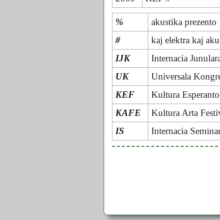
%
akustika prezento
#
kaj elektra kaj ak
IJK
Internacia Junula
UK
Universala Kong
KEF
Kultura Esperanto
KAFE
Kultura Arta Fest
IS
Internacia Semina