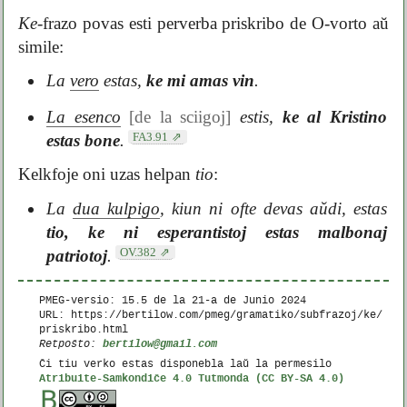
Ke
-frazo povas esti perverba priskribo de O-vorto aŭ
simile:
La
vero
estas,
ke mi amas vin
.
La esenco
[de la sciigoj]
estis,
ke al Kristino
FA3.91
estas bone
.
Kelkfoje oni uzas helpan
tio
:
La
dua kulpigo
, kiun ni ofte devas aŭdi, estas
tio, ke ni esperantistoj estas malbonaj
OV.382
patriotoj
.
PMEG-versio: 15.5 de la
21-a de Junio 2024
URL: https://bertilow.com/pmeg/gramatiko/subfrazoj/ke/
priskribo.html
bertilow@gmail.com
Retpoŝto:
Ĉi tiu verko estas disponebla laŭ la permesilo
Atribuite-Samkondiĉe 4.0 Tutmonda (CC BY-SA 4.0)