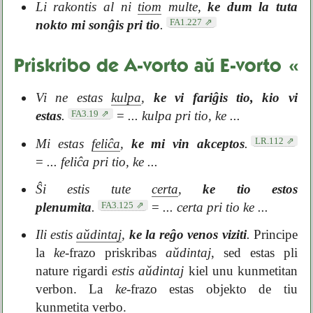
Li rakontis al ni
tiom
multe,
ke dum la tuta
FA1.227
nokto mi sonĝis pri tio
.
Priskribo de A-vorto aŭ E-vorto
«
Vi ne estas
kulpa
,
ke vi fariĝis tio, kio vi
FA3.19
estas
.
=
... kulpa pri tio, ke ...
LR.112
Mi estas
feliĉa
,
ke mi vin akceptos
.
=
... feliĉa pri tio, ke ...
Ŝi estis tute
certa
,
ke tio estos
FA3.125
plenumita
.
=
... certa pri tio ke ...
Ili estis
aŭdintaj
,
ke la reĝo venos viziti
.
Principe
la
ke
-frazo priskribas
aŭdintaj
, sed estas pli
nature rigardi
estis aŭdintaj
kiel unu kunmetitan
verbon. La
ke
-frazo estas objekto de tiu
kunmetita verbo.