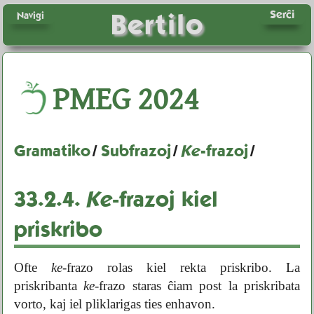
Serĉi
Bertilo
Navigi
PMEG
2024
Gramatiko
/
Subfrazoj
/
Ke
-frazoj
/
33.2.4.
Ke
-frazoj kiel
priskribo
Ofte
ke
-frazo rolas kiel rekta priskribo. La
priskribanta
ke
-frazo staras ĉiam post la priskribata
vorto, kaj iel pliklarigas ties enhavon.