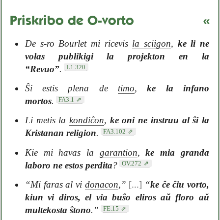
Priskribo de O-vorto
«
De s-ro Bourlet mi ricevis
la sciigon
,
ke li ne
volas publikigi la projekton en la
L1.320
“Revuo”
.
Ŝi estis plena de
timo
,
ke la infano
FA3.1
mortos
.
Li metis la
kondiĉon
,
ke oni ne instruu al ŝi la
FA3.102
Kristanan religion
.
Kie mi havas la
garantion
,
ke mia granda
OV.272
laboro ne estos perdita
?
“Mi faras al vi
donacon
,”
[...]
“
ke ĉe ĉiu vorto,
kiun vi diros, el via buŝo eliros aŭ floro aŭ
FE.15
multekosta ŝtono
.”