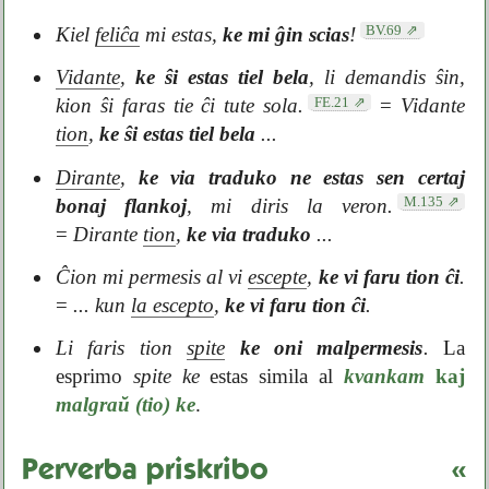
BV.69
Kiel
feliĉa
mi estas,
ke mi ĝin scias
!
Vidante
,
ke ŝi estas tiel bela
, li demandis ŝin,
FE.21
kion ŝi faras tie ĉi tute sola.
=
Vidante
tion
,
ke ŝi estas tiel bela
...
Dirante
,
ke via traduko ne estas sen certaj
M.135
bonaj flankoj
, mi diris la veron.
=
Dirante
tion
,
ke via traduko
...
Ĉion mi permesis al vi
escepte
,
ke vi faru tion ĉi
.
=
... kun
la escepto
,
ke vi faru tion ĉi
.
Li faris tion
spite
ke oni malpermesis
.
La
esprimo
spite ke
estas simila al
kvankam
kaj
malgraŭ (tio) ke
.
Perverba priskribo
«