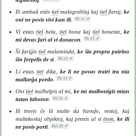
Ili ambaŭ estis
tiel
malagrablaj kaj
tiel
fieraj,
ke
FE.11
oni ne povis vivi kun ili
.
Vi estas
tiel
bela,
tiel
bona kaj
tiel
honesta,
ke
FE.15
mi devas fari al vi donacon
.
Ŝi fariĝis
tiel
malaminda,
ke ŝia propra patrino
FE.23
ŝin forpelis de si
.
Li estas
tiel
dika,
ke li ne povas trairi tra nia
FE.33
mallarĝa pordo
.
Oni
tiel
malhelpis al mi,
ke mi malbonigis mian
FE.33
tutan laboron
.
Ili trovis ĉe ili multe da havaĵo, vestoj, kaj
multekostaj objektoj, kaj prenis al si
tiom
,
ke ili
Kr2.20
ne povis porti
.