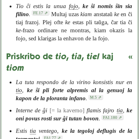
Tio ĉi estis la unua
fojo
,
ke ŝi nomis ŝin sia
FE.17
filino
.
Multaj uzas
kiam
anstataŭ
ke
en ĉi
tiaj frazoj. Plej ofte
ke
estas pli taŭga, ĉar tia ĉi
ke
-frazo ordinare ne montras, kiam okazis la
fojo, sed klarigas la enhavon de la fojo.
Priskribo de
tio
,
tia
,
tiel
kaj
«
tiom
La tuta respondo de la virino konsistis nur en
tio
,
ke ŝi pli forte alpremis al la genuoj la
M.5
kapon de la ploranta infano
.
Interne de ĝi
[= la kaverno]
flamis fajro
tia
,
ke
FA1.180
oni povus rosti sur ĝi tutan bovon
.
Estis
tia
ventego,
ke la tegoloj deflugis de la
FA1.77
tegmentoj
.