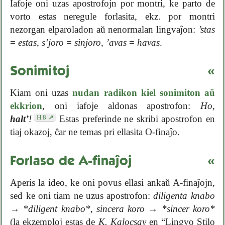
Iafoje oni uzas apostrofojn por montri, ke parto de
vorto estas neregule forlasita, ekz. por montri
nezorgan elparoladon aŭ nenormalan lingvaĵon:
’stas
=
estas
,
s’joro
=
sinjoro
,
’avas
=
havas
.
Sonimitoj
«
Kiam oni uzas
nudan radikon kiel sonimiton aŭ
ekkrion
, oni iafoje aldonas apostrofon:
Ho,
H.8
halt’
!
Estas preferinde ne skribi apostrofon en
tiaj okazoj, ĉar ne temas pri ellasita O-finaĵo.
Forlaso de A-finaĵoj
«
Aperis la ideo, ke oni povus ellasi ankaŭ A-finaĵojn,
sed ke oni tiam ne uzus apostrofon:
diligenta knabo
→
*diligent knabo*
,
sincera koro
→
*sincer koro*
(la ekzemploj estas de
K. Kalocsay
en “Lingvo Stilo