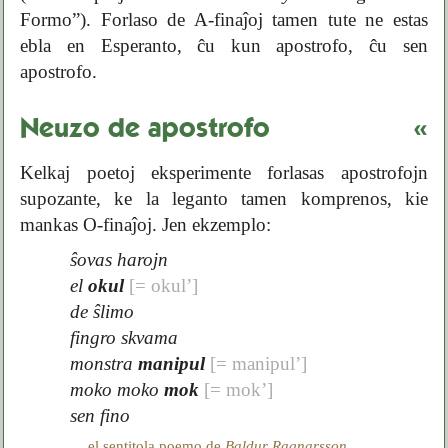
Formo”). Forlaso de A-finaĵoj tamen tute ne estas
ebla en Esperanto, ĉu kun apostrofo, ĉu sen
apostrofo.
Neuzo de apostrofo
«
Kelkaj poetoj eksperimente forlasas apostrofojn
supozante, ke la leganto tamen komprenos, kie
mankas O-finaĵoj. Jen ekzemplo:
ŝovas harojn
el
okul
[= okul’]
de ŝlimo
fingro skvama
monstra
manipul
[= manipul’]
moko moko
mok
[= mok’]
sen fino
el sentitola poemo de
Baldur Ragnarsson